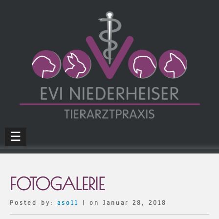
☰
FOTOGALERIE
Posted by:
asoll
| on Januar 28, 2018