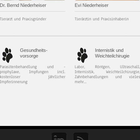
Dr. Bernd Niederheiser
Evi Niederheiser
Tierarzt und Praxisgründer
Tierärztin und Praxisinhaberin
Gesundheits-
Internistik und
vorsorge
Weichteilchirugie
Parasitenbehandlung und -
Labor, Röntgen, Ultraschall
prophylaxe, Impfungen incl.
Internistik, Weichteilchirurgie
kostenloser jährlicher
Zahnbehandlungen und viele
Impferinnerung
mehr...